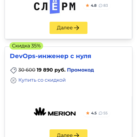
4.8
83
Далее
Скидка 35%
DevOps-инженер с нуля
30 600
19 890 руб.
Промокод
Купить со скидкой
4.5
55
Далее