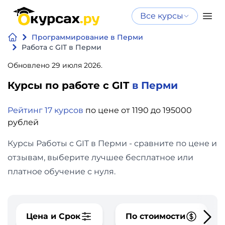
Все курсы
Нейросеть
Все курсы
Программирование в Перми
Нейросеть и ИИ
и ИИ
Работа с GIT в Перми
Курсы по
Обновлено 29 июля 2026.
Программирование
искусственному
Курсы по работе с GIT
в Перми
интеллекту
Бизнес
Курсы по нейросетям
Рейтинг 17 курсов
по цене от 1190 до 195000
и
Бесплатно
рублей
финансы
Курсы Работы с GIT в Перми - сравните по цене и
Дизайн
отзывам, выберите лучшее бесплатное или
платное обучение с нуля.
Аналитика
Видео,
Цена и Срок
По стоимости