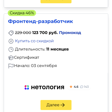
и
саморазвитие
Скидка 46%
Фронтенд-разработчик
Прочее
229 000
123 700 руб.
Промокод
Репетиторы
Купить со скидкой
Тесты
Длительность:
11 месяцев
на
Сертификат
профориентацию
Начало: 03 сентября
4.6
143
Далее