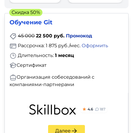
фото,
аудио
Скидка 50%
Обучение Git
Маркетинг
45 000
22 500 руб.
Промокод
Иностранный
Рассрочка: 1 875 руб./мес.
Оформить
язык
Длительность:
1 месяц
Для
Сертификат
детей
Организация собеседований с
компаниями-партнерами
Красота,
здоровье,
фитнес
4.6
187
Психология
Далее