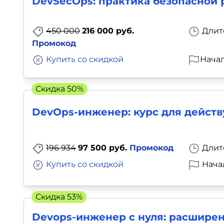
DevSecOps: практика безопасной 
450 000
216 000 руб.
Длит
Промокод
Купить со скидкой
Начал
Скидка 50%
DevOps-инженер: курс для действ
196 934
97 500 руб.
Промокод
Длит
Купить со скидкой
Нача
Скидка 53%
Devops-инженер с нуля: расшире