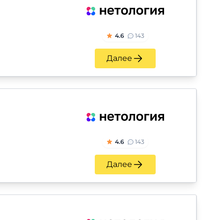
4.6
143
Далее
4.6
143
Далее