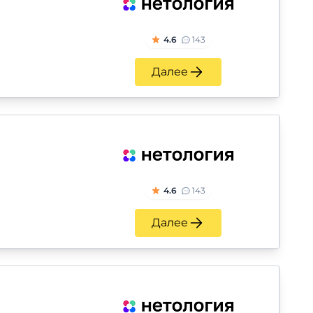
4.6
143
Далее
4.6
143
Далее