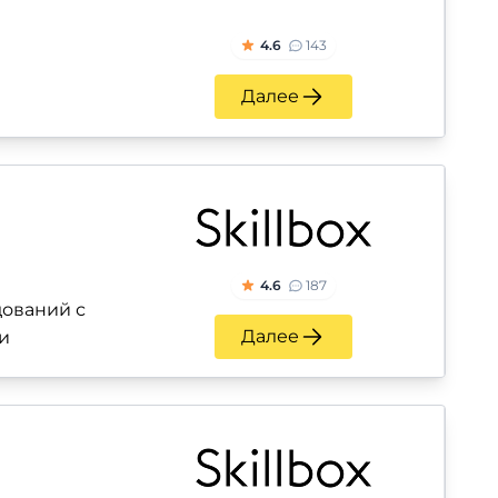
4.6
143
Далее
4.6
187
ований с
Далее
и