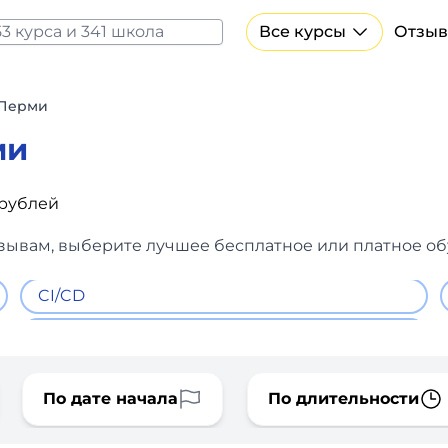
Все курсы
Отзыв
Все курсы Нейросеть и ИИ
Курсы по искусственному интеллекту
 Перми
Курсы по нейросетям
ми
Бесплатно
 рублей
тзывам, выберите лучшее бесплатное или платное об
CI/CD
По дате начала
По длительности