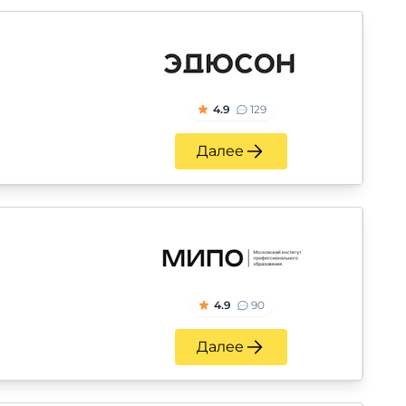
4.9
129
Далее
4.9
90
Далее