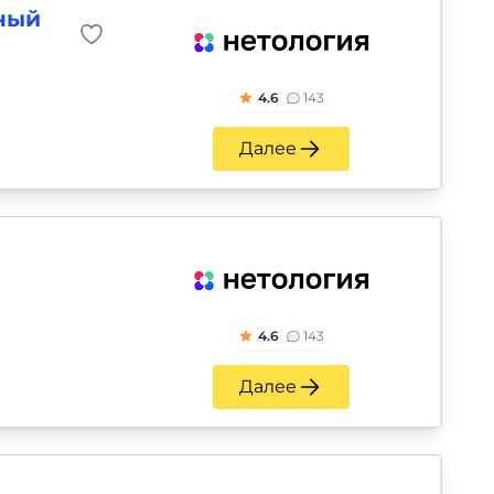
ный
4.6
143
Далее
4.6
143
Далее