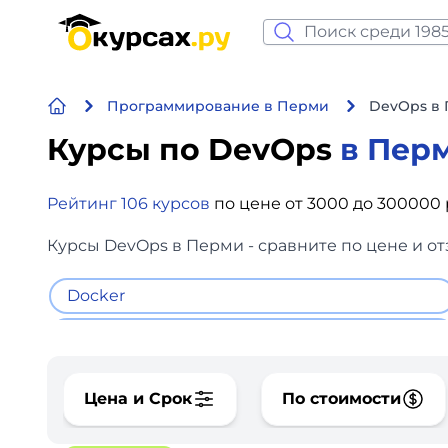
Нейросеть и ИИ
Программирование в Перми
DevOps в
Программирование
Курсы по DevOps
в Пер
Бизнес и финансы
Рейтинг 106 курсов
по цене от 3000 до 300000
Дизайн
Курсы DevOps в Перми - сравните по цене и о
Аналитика
Docker
Видео, фото, аудио
Маркетинг
Цена и Срок
По стоимости
Иностранный язык