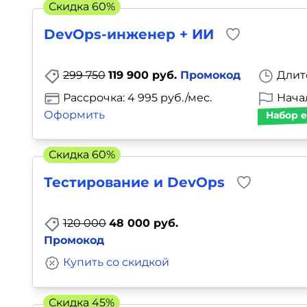
Скидка 60%
Для детей
DevOps-инженер + ИИ
Красота, здоровье, фитнес
299 750
119 900 руб.
Промокод
Длит
Психология и саморазвитие
Рассрочка: 4 995 руб./мес.
Начал
Оформить
Набор е
Прочее
Скидка 60%
Репетиторы
Тестирование и DevOps
Тесты на профориентацию
120 000
48 000 руб.
Промокод
Купить со скидкой
Скидка 45%