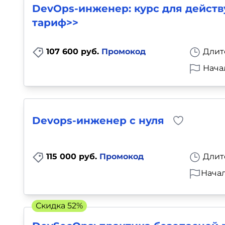
DevOps-инженер: курс для дейст
тариф>>
107 600 руб.
Промокод
Длит
Нача
Devops-инженер с нуля
115 000 руб.
Промокод
Длит
Начал
Скидка 52%