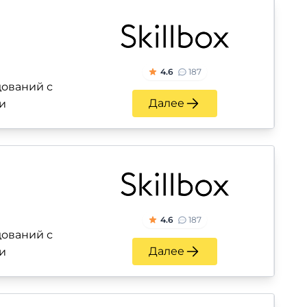
4.6
187
ований с
Далее
и
4.6
187
ований с
Далее
и