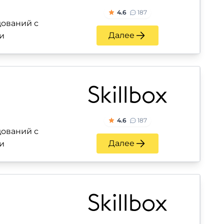
4.6
187
ований с
Далее
и
4.6
187
ований с
Далее
и