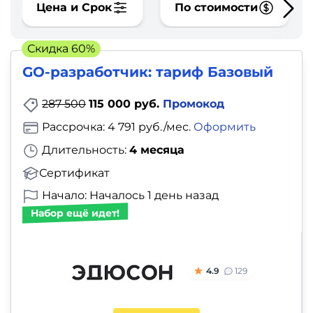
фото,
Цена и Срок
По стоимости
аудио
Скидка 60%
Маркетинг
GO-разработчик: тариф Базовый
Иностранный
287 500
115 000 руб.
Промокод
язык
Рассрочка: 4 791 руб./мес.
Оформить
Длительность:
4 месяца
Для
Сертификат
детей
Начало: Началось 1 день назад
Красота,
Набор ещё идет!
здоровье,
фитнес
4.9
129
Психология