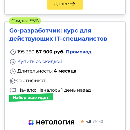
и
Далее
саморазвитие
Скидка 55%
Прочее
Go-разработчик: курс для
действующих IT-специалистов
Репетиторы
195 360
87 900 руб.
Промокод
Тесты
Купить со скидкой
на
Длительность:
4 месяца
профориентацию
Сертификат
Начало: Началось 1 день назад
Набор ещё идет!
4.6
143