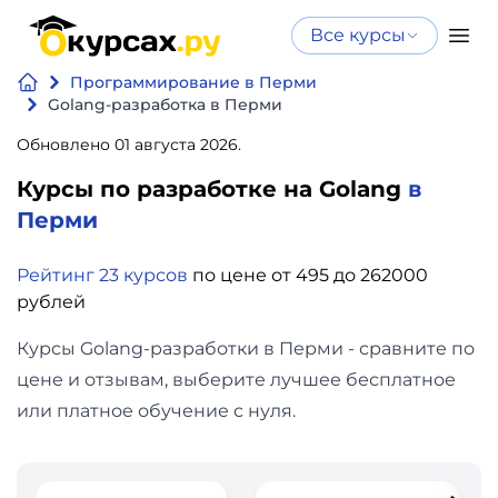
Все курсы
Нейросеть
Все курсы
Программирование в Перми
Нейросеть и ИИ
и ИИ
Golang-разработка в Перми
Курсы по
Обновлено 01 августа 2026.
Программирование
искусственному
Курсы по разработке на Golang
в
интеллекту
Бизнес
Перми
Курсы по нейросетям
и
Бесплатно
Рейтинг 23 курсов
по цене от 495 до 262000
финансы
рублей
Дизайн
Курсы Golang-разработки в Перми - сравните по
цене и отзывам, выберите лучшее бесплатное
Аналитика
или платное обучение с нуля.
Видео,