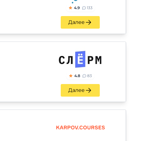
4.9
133
Далее
4.8
83
Далее