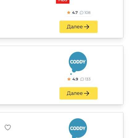
4.7
108
Далее
4.9
133
Далее