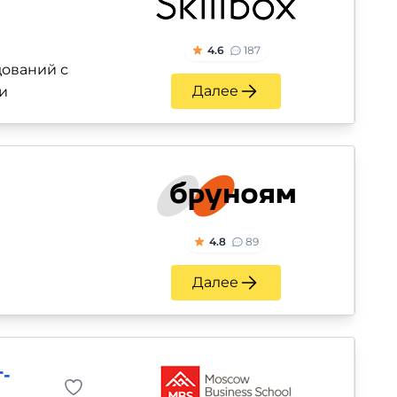
4.6
187
ований с
Далее
и
4.8
89
Далее
-