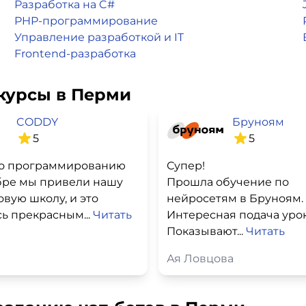
Разработка на C#
PHP-программирование
Управление разработкой и IT
Frontend-разработка
курсы в Перми
CODDY
Бруноям
5
5
о программированию
Супер!
бре мы привели нашу
Прошла обучение по
овую школу, и это
нейросетям в Бруноям.
ь прекрасным...
Читать
Интересная подача урок
Показывают...
Читать
Ая Ловцова