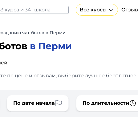
Все курсы
Отзыв
Все курсы Нейросеть и ИИ
Курсы по искусственному интеллекту
созданию чат-ботов в Перми
Курсы по нейросетям
-ботов
в Перми
Бесплатно
лей
те по цене и отзывам, выберите лучшее бесплатное 
По дате начала
По длительности