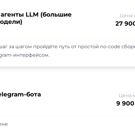
 агенты LLM (большие
Цена 
одели)
27 90
шаг за шагом пройдёте путь от простой no-code сбо
egram-интерфейсом.
elegram-бота
Цена 
9 900
ене