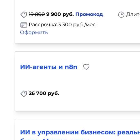
Для детей
19 800
9 900 руб.
Промокод
Длит
Красота, здоровье, фитнес
Рассрочка: 3 300 руб./мес.
Оформить
Психология и саморазвитие
Прочее
ИИ-агенты и n8n
Репетиторы
Тесты на профориентацию
26 700 руб.
ИИ в управлении бизнесом: реаль