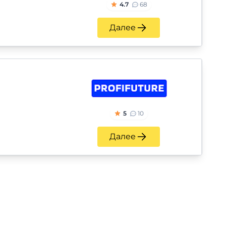
4.7
68
Далее
5
10
Далее