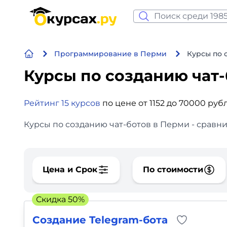
Нейросеть и ИИ
Программирование в Перми
Курсы по 
Программирование
Курсы по созданию чат
Бизнес и финансы
Рейтинг 15 курсов
по цене от 1152 до 70000 руб
Дизайн
Курсы по созданию чат-ботов в Перми - сравни
Аналитика
Видео, фото, аудио
Цена и Срок
По стоимости
Маркетинг
Скидка 50%
Иностранный язык
Создание Telegram-бота