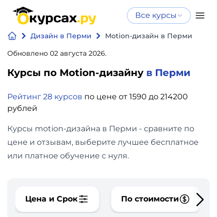
Все курсы
Нейросеть
Все курсы
Дизайн в Перми
Motion-дизайн в Перми
Нейросеть и ИИ
и ИИ
Обновлено 02 августа 2026.
Курсы по
Программирование
искусственному
Курсы по Motion-дизайну
в Перми
интеллекту
Бизнес
Рейтинг 28 курсов
по цене от 1590 до 214200
Курсы по нейросетям
рублей
и
Бесплатно
финансы
Курсы motion-дизайна в Перми - сравните по
цене и отзывам, выберите лучшее бесплатное
Дизайн
или платное обучение с нуля.
Аналитика
Цена и Срок
По стоимости
Видео,