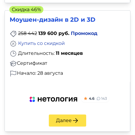
и
Скидка 46%
саморазвитие
Моушен-дизайн в 2D и 3D
Прочее
258 442
139 600 руб.
Промокод
Репетиторы
Купить со скидкой
Длительность:
11 месяцев
Тесты
Сертификат
на
Начало: 28 августа
профориентацию
4.6
143
Далее