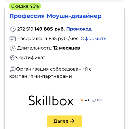
фото,
Скидка 45%
аудио
Профессия Моушн-дизайнер
Маркетинг
272 519
149 885 руб.
Промокод
Рассрочка: 4 835 руб./мес.
Оформить
Иностранный
Длительность:
12 месяцев
язык
Сертификат
Для
Организация собеседований с
детей
компаниями-партнерами
Красота,
здоровье,
4.6
187
фитнес
Психология
Далее