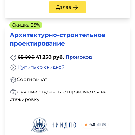
и
Далее
саморазвитие
Скидка 25%
Прочее
Архитектурно-строительное
Репетиторы
проектирование
55 000
41 250 руб.
Промокод
Тесты
на
Купить со скидкой
профориентацию
Сертификат
Лучшие студенты отправляются на
стажировку
4.8
96