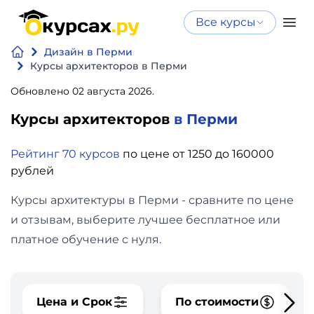
Все курсы
Нейросеть
Все курсы
Дизайн в Перми
Нейросеть и ИИ
и ИИ
Курсы архитекторов в Перми
Курсы по
Обновлено 02 августа 2026.
Программирование
искусственному
Курсы архитекторов
в Перми
интеллекту
Бизнес
Курсы по нейросетям
Рейтинг 70 курсов
по цене от 1250 до 160000
и
Бесплатно
рублей
финансы
Курсы архитектуры в Перми - сравните по цене
Дизайн
и отзывам, выберите лучшее бесплатное или
платное обучение с нуля.
Аналитика
Видео,
Цена и Срок
По стоимости