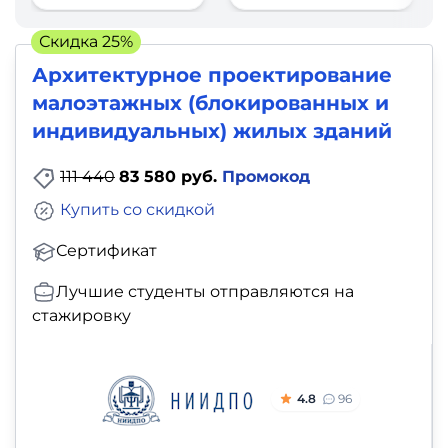
фото,
аудио
Скидка 25%
Архитектурное проектирование
Маркетинг
малоэтажных (блокированных и
индивидуальных) жилых зданий
Иностранный
язык
111 440
83 580 руб.
Промокод
Купить со скидкой
Для
Сертификат
детей
Лучшие студенты отправляются на
Красота,
стажировку
здоровье,
фитнес
4.8
96
Психология