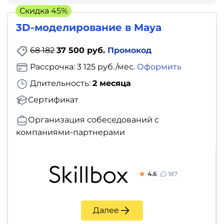
фото,
Скидка 45%
аудио
3D-моделирование в Maya
Маркетинг
68 182
37 500 руб.
Промокод
Рассрочка: 3 125 руб./мес.
Оформить
Иностранный
Длительность:
2 месяца
язык
Сертификат
Для
Организация собеседований с
детей
компаниями-партнерами
Красота,
здоровье,
4.6
187
фитнес
Психология
Далее