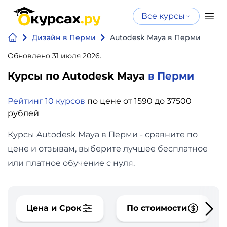
Все курсы
Нейросеть
Все курсы
Дизайн в Перми
Autodesk Maya в Перми
Нейросеть и ИИ
и ИИ
Обновлено 31 июля 2026.
Курсы по
Программирование
искусственному
Курсы по Autodesk Maya
в Перми
интеллекту
Бизнес
Рейтинг 10 курсов
по цене от 1590 до 37500
Курсы по нейросетям
рублей
и
Бесплатно
финансы
Курсы Autodesk Maya в Перми - сравните по
цене и отзывам, выберите лучшее бесплатное
Дизайн
или платное обучение с нуля.
Аналитика
Цена и Срок
По стоимости
Видео,