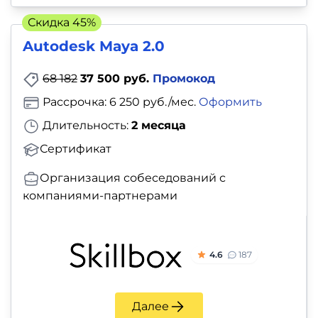
и
Скидка 45%
саморазвитие
Autodesk Maya 2.0
Прочее
68 182
37 500 руб.
Промокод
Репетиторы
Рассрочка: 6 250 руб./мес.
Оформить
Длительность:
2 месяца
Тесты
Сертификат
на
Организация собеседований с
профориентацию
компаниями-партнерами
4.6
187
Далее