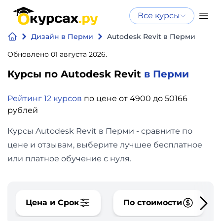
Все курсы
Нейросеть
Все курсы
Дизайн в Перми
Autodesk Revit в Перми
Нейросеть и ИИ
и ИИ
Обновлено 01 августа 2026.
Курсы по
Программирование
искусственному
Курсы по Autodesk Revit
в Перми
интеллекту
Бизнес
Рейтинг 12 курсов
по цене от 4900 до 50166
Курсы по нейросетям
рублей
и
Бесплатно
финансы
Курсы Autodesk Revit в Перми - сравните по
цене и отзывам, выберите лучшее бесплатное
Дизайн
или платное обучение с нуля.
Аналитика
Цена и Срок
По стоимости
Видео,