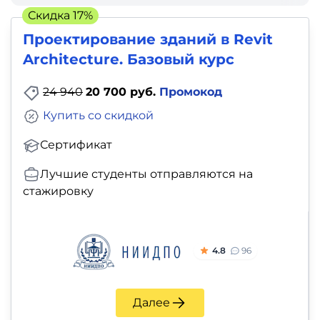
фото,
Скидка 17%
аудио
Проектирование зданий в Revit
Architecture. Базовый курс
Маркетинг
24 940
20 700 руб.
Промокод
Иностранный
Купить со скидкой
язык
Сертификат
Для
Лучшие студенты отправляются на
детей
стажировку
Красота,
здоровье,
4.8
96
фитнес
Психология
Далее