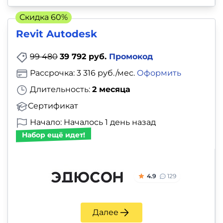
и
саморазвитие
Скидка 60%
Revit Autodesk
Прочее
99 480
39 792 руб.
Промокод
Репетиторы
Рассрочка: 3 316 руб./мес.
Оформить
Длительность:
2 месяца
Тесты
Сертификат
на
Начало: Началось 1 день назад
профориентацию
Набор ещё идет!
4.9
129
Далее