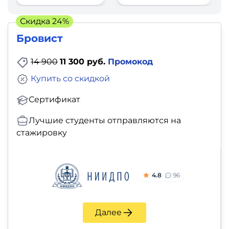
фото,
аудио
Скидка 24%
Бровист
Маркетинг
14 900
11 300 руб.
Промокод
Иностранный
Купить со скидкой
язык
Сертификат
Для
Лучшие студенты отправляются на
детей
стажировку
Красота,
здоровье,
4.8
96
фитнес
Далее
Психология