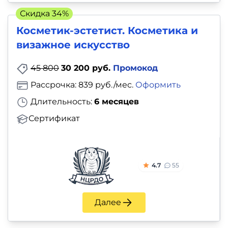
и
Скидка 34%
саморазвитие
Косметик-эстетист. Косметика и
визажное искусство
Прочее
45 800
30 200 руб.
Промокод
Репетиторы
Рассрочка: 839 руб./мес.
Оформить
Тесты
Длительность:
6 месяцев
на
Сертификат
профориентацию
4.7
55
Далее