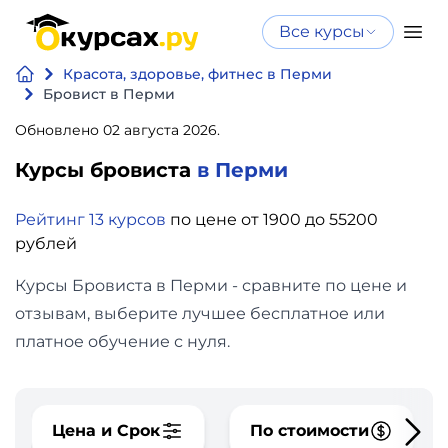
Все курсы
Нейросеть
Все курсы
Красота, здоровье, фитнес в Перми
Нейросеть и ИИ
и ИИ
Бровист в Перми
Курсы по
Обновлено 02 августа 2026.
Программирование
искусственному
Курсы бровиста
в Перми
интеллекту
Бизнес
Курсы по нейросетям
Рейтинг 13 курсов
по цене от 1900 до 55200
и
Бесплатно
рублей
финансы
Курсы Бровиста в Перми - сравните по цене и
Дизайн
отзывам, выберите лучшее бесплатное или
платное обучение с нуля.
Аналитика
Видео,
Цена и Срок
По стоимости