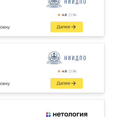
4.8
96
Далее
ровку
4.8
96
Далее
ровку