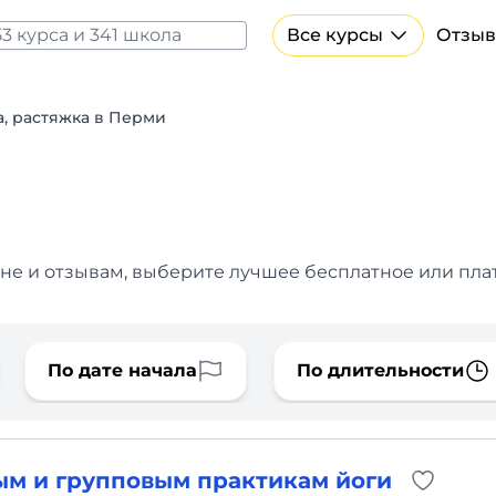
Все курсы
Отзыв
Все курсы Нейросеть и ИИ
Курсы по искусственному интеллекту
а, растяжка в Перми
Курсы по нейросетям
Бесплатно
ене и отзывам, выберите лучшее бесплатное или пла
По дате начала
По длительности
ым и групповым практикам йоги