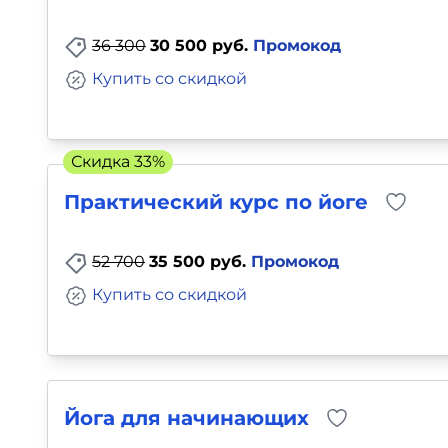
Для детей
36 300
30 500 руб.
Промокод
Красота, здоровье, фитнес
Купить со скидкой
Психология и саморазвитие
Скидка 33%
Прочее
Практический курс по йоге
Репетиторы
52 700
35 500 руб.
Промокод
Тесты на профориентацию
Купить со скидкой
Йога для начинающих