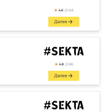
4.6
143
Далее
4.8
86
Далее