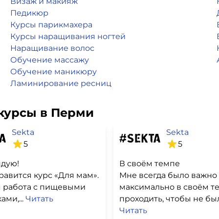
Визаж и макияж
Педикюр
Курсы парикмахера
Курсы наращивания ногтей
Наращивание волос
Обучение массажу
Обучение маникюру
Ламинирование ресниц
курсы в Перми
Sekta
Sekta
5
5
дую!
В своём темпе
равится курс «Для мам».
Мне всегда было важно
я работа с пищевыми
максимально в своём т
ми,...
Читать
проходить, чтобы не было
Читать