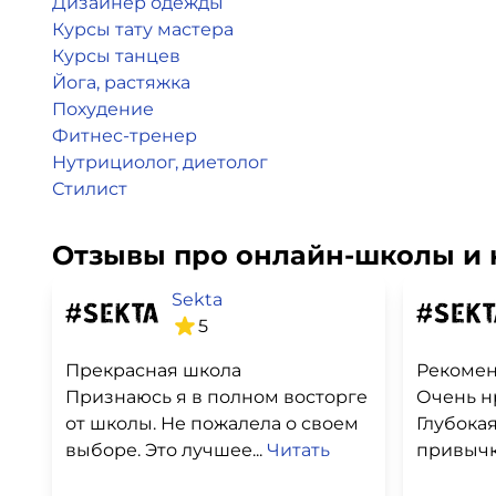
Дизайнер одежды
Курсы тату мастера
Курсы танцев
Йога, растяжка
Похудение
Фитнес-тренер
Нутрициолог, диетолог
Стилист
Отзывы про онлайн-школы и 
Sekta
5
Прекрасная школа
Рекомен
Признаюсь я в полном восторге
Очень н
от школы. Не пожалела о своем
Глубока
выборе. Это лучшее...
Читать
привычка