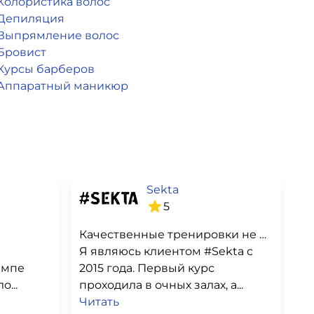
Колористика волос
Депиляция
Выпрямление волос
Бровист
Курсы барберов
Аппаратный маникюр
Sekta
5
Качественные тренировки не выходя из дома и индивидуальная работа
Я являюсь клиентом #Sekta с
емпе
2015 года. Первый курс
...
проходила в очных залах, а...
Читать