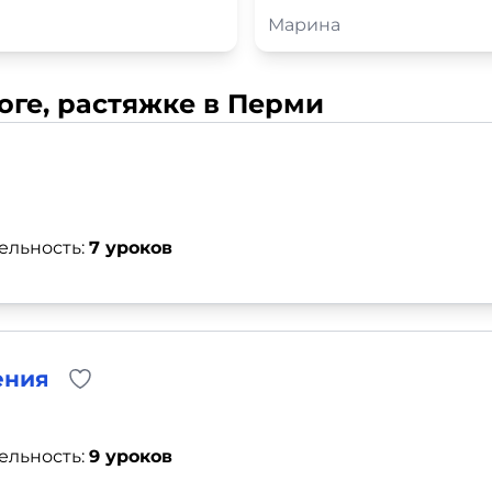
Марина
оге, растяжке в Перми
ельность:
7 уроков
ения
ельность:
9 уроков