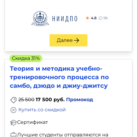
и
саморазвитие
4.8
96
Прочее
Далее
Репетиторы
Тесты
Скидка 31%
Теория и методика учебно-
на
тренировочного процесса по
профориентацию
самбо, дзюдо и джиу-джитсу
25 500
17 500 руб.
Промокод
Купить со скидкой
Сертификат
Лучшие студенты отправляются на