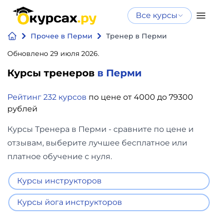
Все курсы
Нейросеть
Все курсы
Прочее в Перми
Тренер в Перми
Нейросеть и ИИ
и ИИ
Обновлено 29 июля 2026.
Курсы по
Программирование
искусственному
Курсы тренеров
в Перми
интеллекту
Бизнес
Рейтинг 232 курсов
по цене от 4000 до 79300
Курсы по нейросетям
рублей
и
Бесплатно
финансы
Курсы Тренера в Перми - сравните по цене и
отзывам, выберите лучшее бесплатное или
Дизайн
платное обучение с нуля.
Аналитика
Курсы инструкторов
Видео,
Курсы йога инструкторов