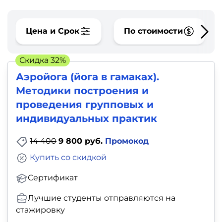
фото,
аудио
Цена и Срок
По стоимости
Маркетинг
Скидка 32%
Иностранный
Аэройога (йога в гамаках).
язык
Методики построения и
проведения групповых и
Для
индивидуальных практик
детей
14 400
9 800 руб.
Промокод
Красота,
Купить со скидкой
здоровье,
Сертификат
фитнес
Лучшие студенты отправляются на
Психология
стажировку