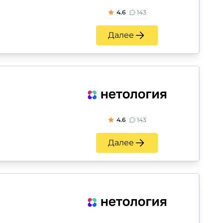
4.6
143
Далее
4.6
143
Далее