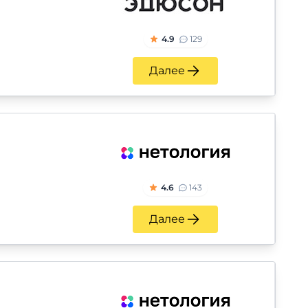
4.9
129
Далее
4.6
143
Далее