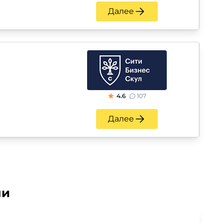
Далее
4.6
107
Далее
ми