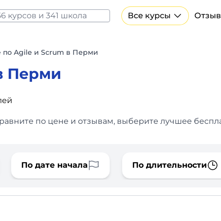
Все курсы
Отзыв
Все курсы Нейросеть и ИИ
Курсы по искусственному интеллекту
 по Agile и Scrum в Перми
Курсы по нейросетям
в Перми
Бесплатно
лей
сравните по цене и отзывам, выберите лучшее беспл
По дате начала
По длительности