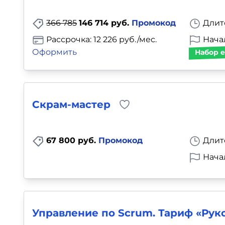
Для детей
366 785
146 714 руб.
Промокод
Длит
Красота, здоровье, фитнес
Рассрочка: 12 226 руб./мес.
Начал
Оформить
Набор е
Психология и саморазвитие
Прочее
Скрам-мастер
Репетиторы
67 800 руб.
Промокод
Длит
Тесты на профориентацию
Нача
Управление по Scrum. Тариф «Рук