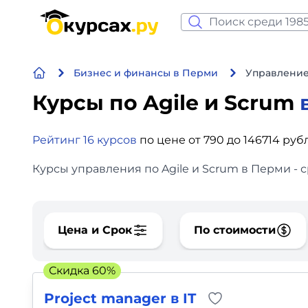
Нейросеть и ИИ
Бизнес и финансы в Перми
Управление
Программирование
Курсы по Agile и Scrum
Бизнес и финансы
Рейтинг 16 курсов
по цене от 790 до 146714 руб
Дизайн
Курсы управления по Agile и Scrum в Перми - 
Аналитика
Видео, фото, аудио
Цена и Срок
По стоимости
Маркетинг
Скидка 60%
Иностранный язык
Project manager в IT