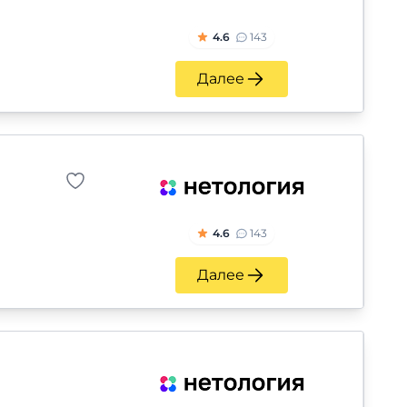
4.6
143
Далее
4.6
143
Далее