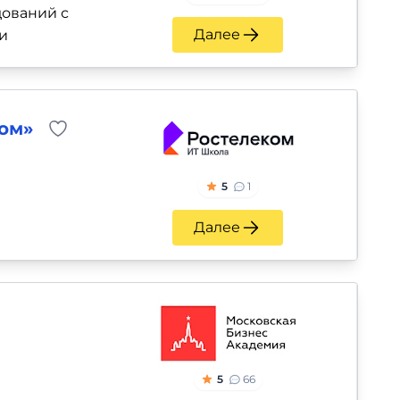
ований с
Далее
и
ом»
5
1
Далее
5
66