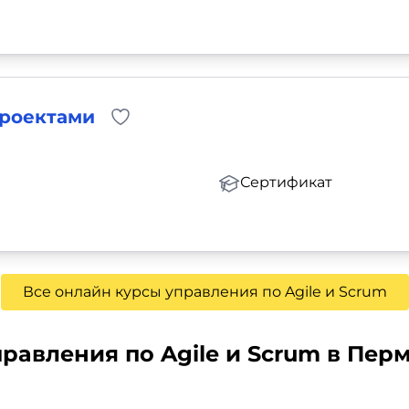
проектами
Сертификат
Все онлайн курсы управления по Agile и Scrum
равления по Agile и Scrum в Пер