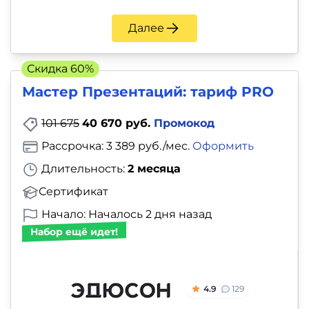
и
саморазвитие
Далее
Прочее
Скидка 60%
Мастер Презентаций: тариф PRO
Репетиторы
101 675
40 670 руб.
Промокод
Тесты
Рассрочка: 3 389 руб./мес.
Оформить
на
Длительность:
2 месяца
профориентацию
Сертификат
Начало: Началось 2 дня назад
Набор ещё идет!
4.9
129