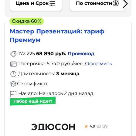
фото,
Цена и Срок
По стоимости
аудио
Скидка 60%
Маркетинг
Мастер Презентаций: тариф
Премиум
Иностранный
язык
172 225
68 890 руб.
Промокод
Рассрочка: 5 740 руб./мес.
Оформить
Для
Длительность:
3 месяца
детей
Сертификат
Красота,
Начало: Началось 2 дня назад
Набор ещё идет!
здоровье,
фитнес
4.9
129
Психология