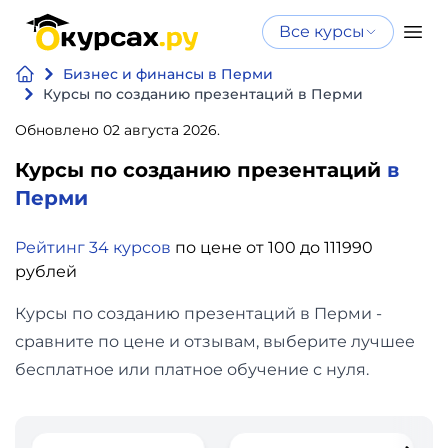
Все курсы
Нейросеть
Все курсы
Бизнес и финансы в Перми
Нейросеть и ИИ
и ИИ
Курсы по созданию презентаций в Перми
Курсы по
Обновлено 02 августа 2026.
Программирование
искусственному
Курсы по созданию презентаций
в
интеллекту
Бизнес
Перми
Курсы по нейросетям
и
Бесплатно
Рейтинг 34 курсов
по цене от 100 до 111990
финансы
рублей
Дизайн
Курсы по созданию презентаций в Перми -
сравните по цене и отзывам, выберите лучшее
Аналитика
бесплатное или платное обучение с нуля.
Видео,