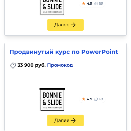
4.9
69
Далее
Продвинутый курс по PowerPoint
33 900 руб.
Промокод
4.9
69
Далее