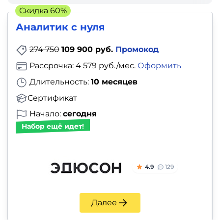
фото,
Скидка 60%
аудио
Аналитик с нуля
Маркетинг
274 750
109 900 руб.
Промокод
Рассрочка: 4 579 руб./мес.
Оформить
Иностранный
Длительность:
10 месяцев
язык
Сертификат
Для
Начало:
сегодня
детей
Набор ещё идет!
Красота,
здоровье,
4.9
129
фитнес
Далее
Психология