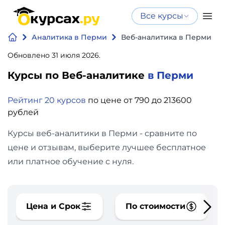
Все курсы
Нейросеть
Все курсы
Аналитика в Перми
Веб-аналитика в Перми
Нейросеть и ИИ
и ИИ
Обновлено 31 июля 2026.
Курсы по
Программирование
искусственному
Курсы по Веб-аналитике
в Перми
интеллекту
Бизнес
Рейтинг 20 курсов
по цене от 790 до 213600
Курсы по нейросетям
рублей
и
Бесплатно
финансы
Курсы веб-аналитики в Перми - сравните по
цене и отзывам, выберите лучшее бесплатное
Дизайн
или платное обучение с нуля.
Аналитика
Цена и Срок
По стоимости
Видео,