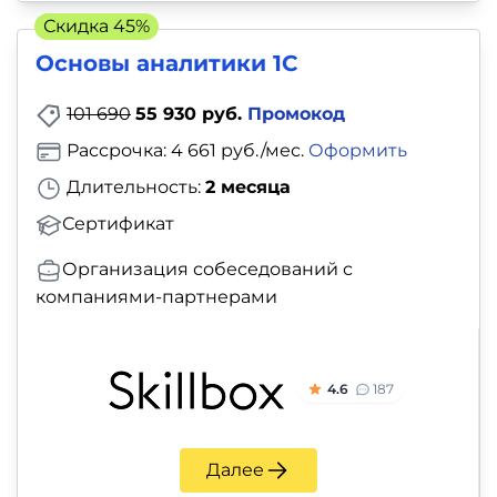
и
Скидка 45%
саморазвитие
Основы аналитики 1C
Прочее
101 690
55 930 руб.
Промокод
Рассрочка: 4 661 руб./мес.
Оформить
Репетиторы
Длительность:
2 месяца
Тесты
Сертификат
на
Организация собеседований с
профориентацию
компаниями-партнерами
4.6
187
Далее