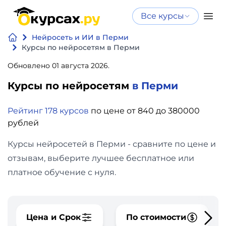
Все курсы
Нейросеть
Все курсы
Нейросеть и ИИ в Перми
Нейросеть и ИИ
и ИИ
Курсы по нейросетям в Перми
Курсы по
Обновлено 01 августа 2026.
Программирование
искусственному
Курсы по нейросетям
в Перми
интеллекту
Бизнес
Курсы по нейросетям
Рейтинг 178 курсов
по цене от 840 до 380000
и
Бесплатно
рублей
финансы
Курсы нейросетей в Перми - сравните по цене и
Дизайн
отзывам, выберите лучшее бесплатное или
платное обучение с нуля.
Аналитика
Видео,
Цена и Срок
По стоимости