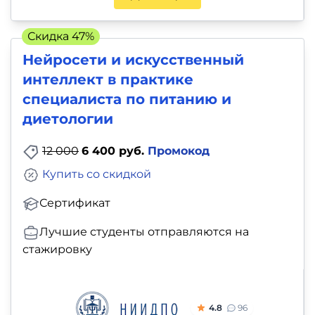
и
саморазвитие
Скидка 47%
Нейросети и искусственный
Прочее
интеллект в практике
Репетиторы
специалиста по питанию и
диетологии
Тесты
12 000
6 400 руб.
Промокод
на
Купить со скидкой
профориентацию
Сертификат
Лучшие студенты отправляются на
стажировку
4.8
96