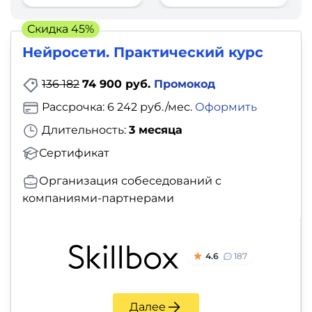
фото,
аудио
Скидка 45%
Нейросети. Практический курс
Маркетинг
136 182
74 900 руб.
Промокод
Иностранный
Рассрочка: 6 242 руб./мес.
Оформить
язык
Длительность:
3 месяца
Для
Сертификат
детей
Организация собеседований с
компаниями-партнерами
Красота,
здоровье,
фитнес
4.6
187
Психология
Далее