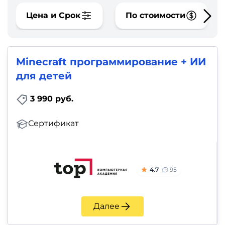
фото,
Цена и Срок
аудио
По стоимости
Маркетинг
Minecraft программирование + ИИ
Иностранный
для детей
язык
3 990 руб.
Для
Сертификат
детей
Красота,
здоровье,
4.7
95
фитнес
Далее
Психология