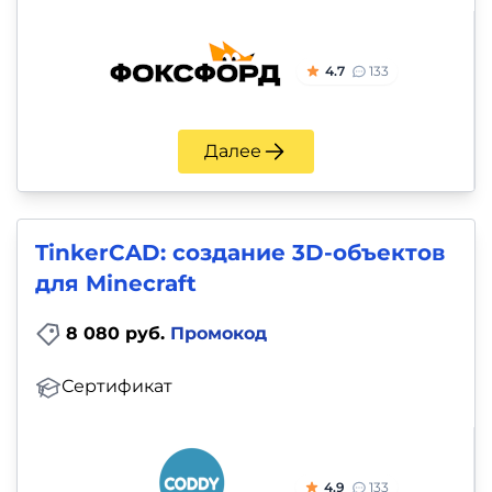
4.7
133
Далее
TinkerCAD: cоздание 3D-объектов
для Minecraft
8 080 руб.
Промокод
Сертификат
4.9
133