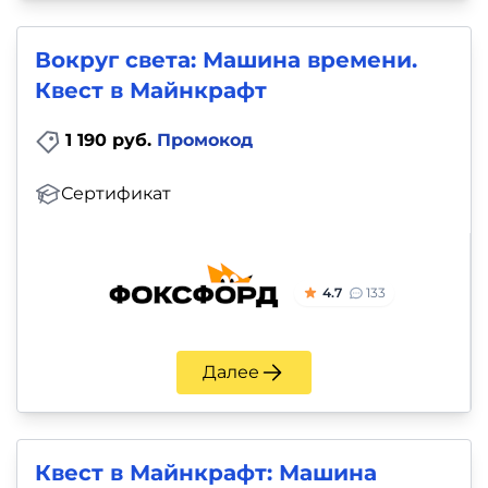
и
саморазвитие
Вокруг света: Машина времени.
Квест в Майнкрафт
Прочее
1 190 руб.
Промокод
Репетиторы
Сертификат
Тесты
на
профориентацию
4.7
133
Далее
Квест в Майнкрафт: Машина