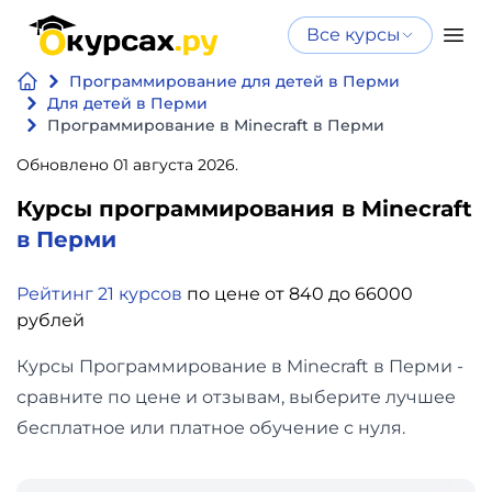
Все курсы
Нейросеть
Все курсы
Программирование для детей в Перми
Нейросеть и ИИ
и ИИ
Для детей в Перми
Программирование в Minecraft в Перми
Курсы по
Программирование
искусственному
Обновлено 01 августа 2026.
интеллекту
Курсы программирования в Minecraft
Бизнес
Курсы по нейросетям
в Перми
и
Бесплатно
финансы
Рейтинг 21 курсов
по цене от 840 до 66000
рублей
Дизайн
Курсы Программирование в Minecraft в Перми -
сравните по цене и отзывам, выберите лучшее
Аналитика
бесплатное или платное обучение с нуля.
Видео,