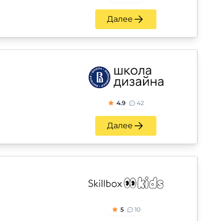
Далее
4.9
42
Далее
5
10