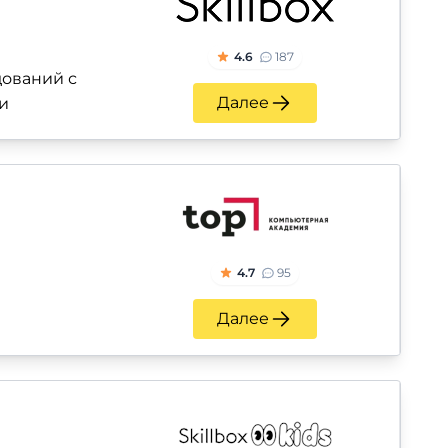
4.6
187
ований с
Далее
и
4.7
95
Далее