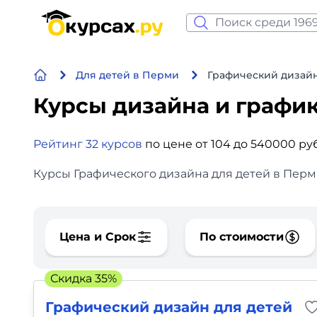
Нейросеть и ИИ
Для детей в Перми
Графический дизайн
Программирование
Курсы дизайна и графи
Бизнес и финансы
Рейтинг 32 курсов
по цене от 104 до 540000 ру
Дизайн
Курсы Графического дизайна для детей в Перми
Аналитика
Видео, фото, аудио
Цена и Срок
По стоимости
Маркетинг
Скидка 35%
Иностранный язык
Графический дизайн для детей