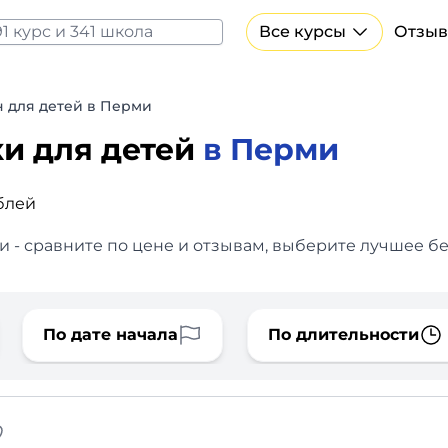
Все курсы
Отзыв
Все курсы Нейросеть и ИИ
Курсы по искусственному интеллекту
 для детей в Перми
Курсы по нейросетям
ки для детей
в Перми
Бесплатно
блей
 - сравните по цене и отзывам, выберите лучшее бе
По дате начала
По длительности