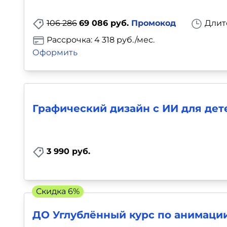
Для детей
106 286
69 086 руб.
Промокод
Длит
Красота, здоровье, фитнес
Рассрочка: 4 318 руб./мес.
Оформить
Психология и саморазвитие
Прочее
Графический дизайн с ИИ для дет
Репетиторы
Тесты на профориентацию
3 990 руб.
Скидка 6%
ДО Углублённый курс по анимаци