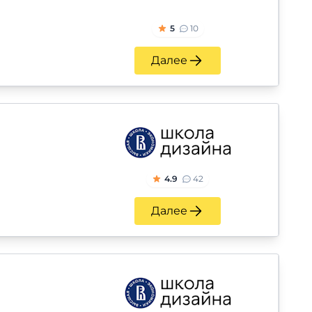
5
10
Далее
4.9
42
Далее