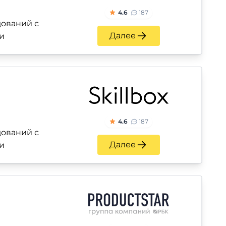
4.6
187
ований с
Далее
и
4.6
187
ований с
Далее
и