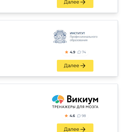
Далее
4.9
74
Далее
4.6
98
Далее