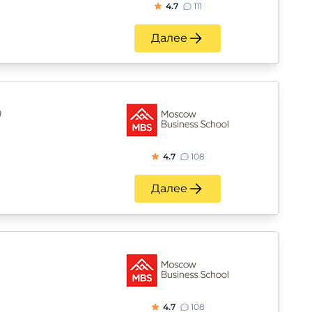
4.7
111
Далее
4.7
108
Далее
4.7
108