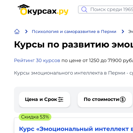
Нейросеть и ИИ
Психология и саморазвитие в Перми
Э
Программирование
Курсы по развитию эмо
Бизнес и финансы
Рейтинг 30 курсов
по цене от 1250 до 71900 ру
Дизайн
Курсы эмоционального интеллекта в Перми - с
Аналитика
Видео, фото, аудио
Цена и Срок
По стоимости
Маркетинг
Скидка 53%
Иностранный язык
Курс «Эмоциональный интеллект в