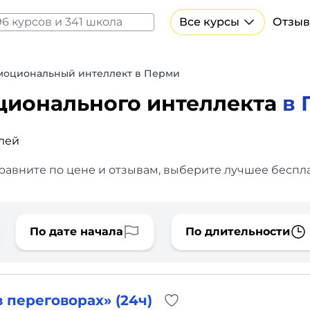
Все курсы
Отзыв
Все курсы Нейросеть и ИИ
Курсы по искусственному интеллекту
моциональный интеллект в Перми
Курсы по нейросетям
ционального интеллекта
в 
Бесплатно
блей
равните по цене и отзывам, выберите лучшее беспла
По дате начала
По длительности
 переговорах» (24ч)