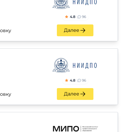
4.8
96
Далее
ровку
4.8
96
Далее
ровку