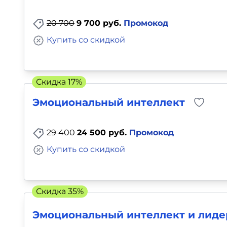
Для детей
20 700
9 700 руб.
Промокод
Красота, здоровье, фитнес
Купить со скидкой
Психология и саморазвитие
Скидка 17%
Прочее
Эмоциональный интеллект
Репетиторы
29 400
24 500 руб.
Промокод
Тесты на профориентацию
Купить со скидкой
Скидка 35%
Эмоциональный интеллект и лиде