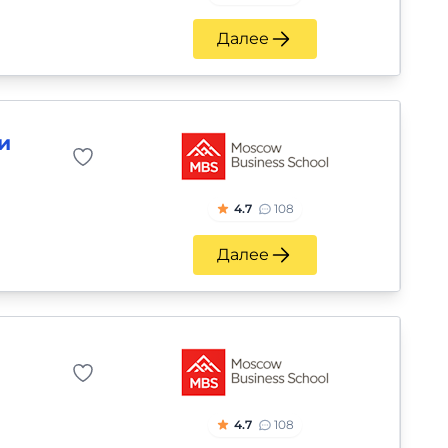
Далее
и
4.7
108
Далее
4.7
108