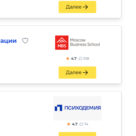
Далее
кации
4.7
108
Далее
4.7
74