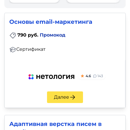
фото,
аудио
Основы email-маркетинга
Маркетинг
790 руб.
Промокод
Иностранный
язык
Сертификат
Для
детей
4.6
143
Красота,
Далее
здоровье,
фитнес
Психология
Адаптивная верстка писем в