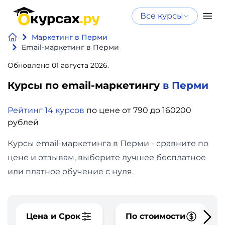
Все курсы
Нейросеть
Все курсы
Маркетинг в Перми
Нейросеть и ИИ
и ИИ
Email-маркетинг в Перми
Курсы по
Обновлено 01 августа 2026.
Программирование
искусственному
Курсы по email-маркетингу
в Перми
интеллекту
Бизнес
Курсы по нейросетям
Рейтинг 14 курсов
по цене от 790 до 160200
и
Бесплатно
рублей
финансы
Курсы email-маркетинга в Перми - сравните по
Дизайн
цене и отзывам, выберите лучшее бесплатное
или платное обучение с нуля.
Аналитика
Видео,
Цена и Срок
По стоимости