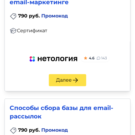
и
email-маркетинге
саморазвитие
790 руб.
Промокод
Прочее
Сертификат
Репетиторы
Тесты
4.6
143
на
профориентацию
Далее
Способы сбора базы для email-
рассылок
790 руб.
Промокод