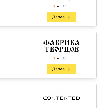
4.8
85
Далее
4.8
85
Далее