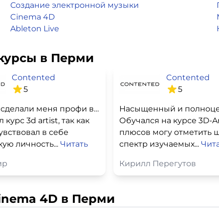
Создание электронной музыки
Cinema 4D
Ableton Live
курсы в Перми
Contented
Contented
5
5
3D-artist сделали меня профи в этом деле
курс 3d artist, так как
Обучался на курсе 3D-Art
увствовал в себе
плюсов могу отметить 
ую личность...
Читать
спектр изучаемых...
Чит
ир
Кирилл Перегутов
inema 4D в Перми