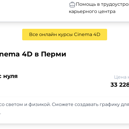
Помощь в трудоустро
карьерного центра
Все онлайн курсы Cinema 4D
inema 4D в Перми
с нуля
Цена 
33 22
со светом и физикой. Сможете создавать графику для
.