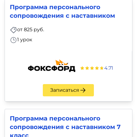
фото,
Программа персонального
аудио
сопровождения с наставником
Маркетинг
от 825 руб.
1 урок
Иностранный
язык
Для
4.71
детей
Записаться
Красота,
здоровье,
фитнес
Программа персонального
сопровождения с наставником 7
Психология
класс