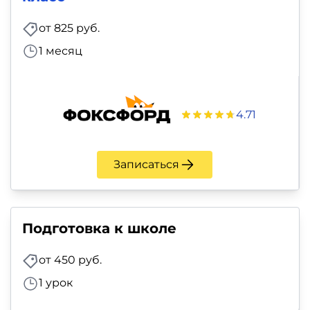
и
саморазвитие
от 825 руб.
1 месяц
Прочее
Репетиторы
4.71
Тесты
на
Записаться
профориентацию
Подготовка к школе
от 450 руб.
1 урок